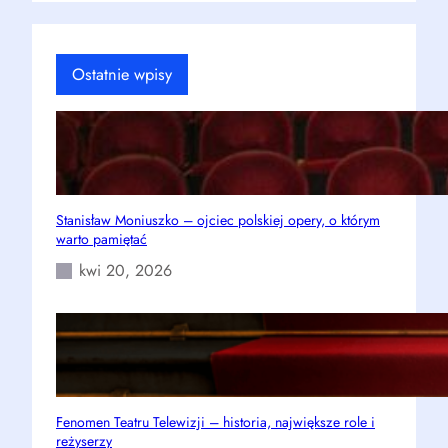
Ostatnie wpisy
Stanisław Moniuszko – ojciec polskiej opery, o którym
warto pamiętać
kwi 20, 2026
Fenomen Teatru Telewizji – historia, największe role i
reżyserzy