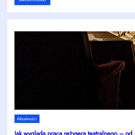
m
r
S
e
t
t
t
o
a
o
i
n
d
j
d
y
a
-
k
u
z
p
n
a
a
t
l
e
e
a
ź
t
ć
r
o
–
d
c
p
o
Aktualności
o
ł
w
ą
Jak wygląda praca reżysera teatralnego – od