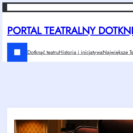
Przejdź
Home
Dotknąć teatru
Historia i inicjatywa
Największe Teatry w Po
do
treści
PORTAL TEATRALNY DOTKNIJ
Dotknąć teatru
Historia i inicjatywa
Największe Te