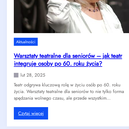
p
r
a
c
a
r
Aktualności
e
ż
Warsztaty teatralne dla seniorów – jak teatr
y
integruje osoby po 60. roku życia?
s
e
lut 28, 2025
r
Teatr odgrywa kluczową rolę w życiu osób po 60. roku
a
życia. Warsztaty teatralne dla seniorów to nie tylko forma
t
spędzania wolnego czasu, ale przede wszystkim…
e
a
t
:
Czytaj więcej
r
W
a
a