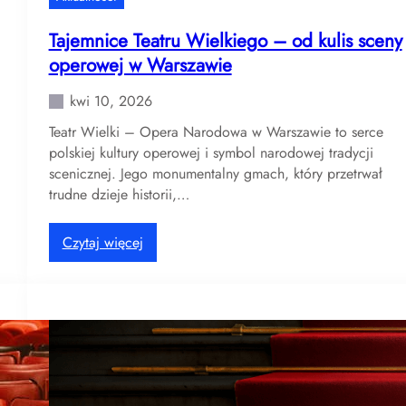
z
y
Tajemnice Teatru Wielkiego – od kulis sceny
s
operowej w Warszawie
p
e
kwi 10, 2026
k
Teatr Wielki – Opera Narodowa w Warszawie to serce
t
polskiej kultury operowej i symbol narodowej tradycji
a
scenicznej. Jego monumentalny gmach, który przetrwał
k
trudne dzieje historii,…
l
d
l
:
Czytaj więcej
a
T
d
a
z
j
i
e
e
m
c
n
i
i
–