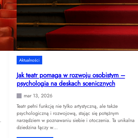
c
p
e
o
T
r
e
a
a
d
t
n
r
i
u
k
W
Aktualności
i
e
Jak teatr pomaga w rozwoju osobistym –
l
psychologia na deskach scenicznych
k
i
mar 13, 2026
e
Teatr pełni funkcję nie tylko artystyczną, ale także
g
psychologiczną i rozwojową, stając się potężnym
o
…
narzędziem w poznawaniu siebie i otoczenia. Ta unikalna
–
dziedzina łączy w…
o
d