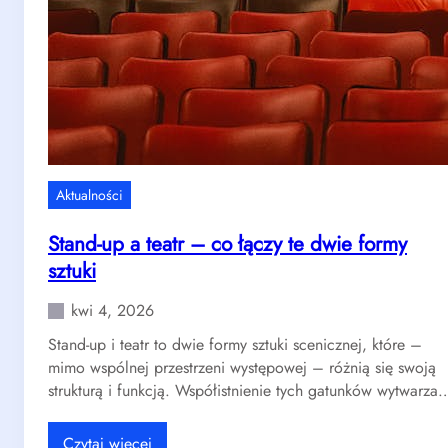
a
s
s
k
e
i
n
e
i
g
o
o
r
p
ó
o
w
Aktualności
w
–
s
d
Stand-up a teatr – co łączy te dwie formy
p
l
sztuki
ó
a
ł
c
kwi 4, 2026
c
z
Stand-up i teatr to dwie formy sztuki scenicznej, które –
z
e
mimo wspólnej przestrzeni występowej – różnią się swoją
e
g
strukturą i funkcją. Współistnienie tych gatunków wytwarza
s
o
n
w
e
a
:
Czytaj więcej