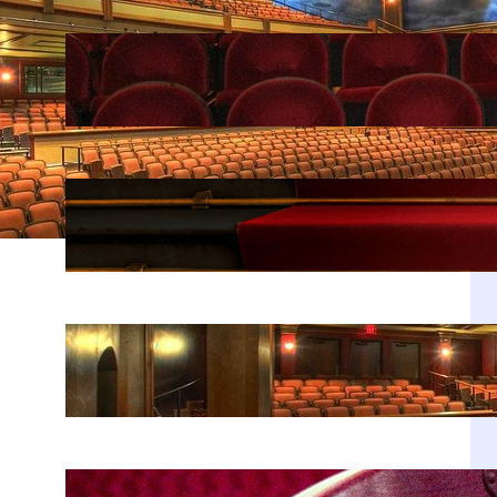
Stanisław Moniuszko – ojciec
polskiej opery, o którym warto
pamiętać
kwi 20, 2026
Fenomen Teatru Telewizji – historia,
największe role i reżyserzy
kwi 20, 2026
Historia Teatru Kwadrat w Warszawie
– dlaczego jest tak popularny
kwi 20, 2026
Jan Kobuszewski – skromny gigant