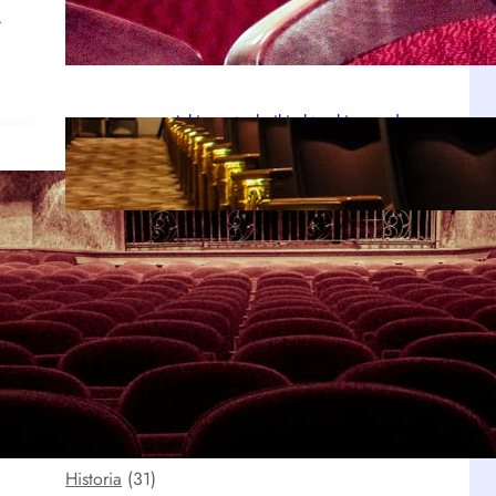
polskiej sceny teatralnej
…
kwi 20, 2026
Jakie są techniki aktorskie – od
Stanisławskiego po współczesne
metody
kwi 20, 2026
Kategorie
Aktualności
(9)
Festiwale
(16)
Historia
(31)