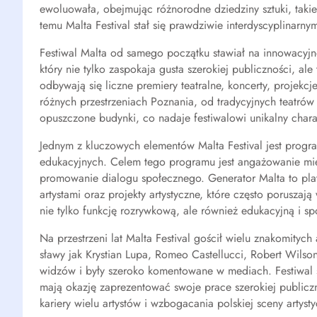
ewoluowała, obejmując różnorodne dziedziny sztuki, takie j
temu Malta Festival stał się prawdziwie interdyscyplinarn
Festiwal Malta od samego początku stawiał na innowacyjn
który nie tylko zaspokaja gusta szerokiej publiczności, ale
odbywają się liczne premiery teatralne, koncerty, projek
różnych przestrzeniach Poznania, od tradycyjnych teatrów p
opuszczone budynki, co nadaje festiwalowi unikalny chara
Jednym z kluczowych elementów Malta Festival jest progra
edukacyjnych. Celem tego programu jest angażowanie mie
promowanie dialogu społecznego. Generator Malta to platf
artystami oraz projekty artystyczne, które często poruszaj
nie tylko funkcję rozrywkową, ale również edukacyjną i 
Na przestrzeni lat Malta Festival gościł wielu znakomitych
sławy jak Krystian Lupa, Romeo Castellucci, Robert Wilso
widzów i były szeroko komentowane w mediach. Festiwal s
mają okazję zaprezentować swoje prace szerokiej publiczn
kariery wielu artystów i wzbogacania polskiej sceny artysty