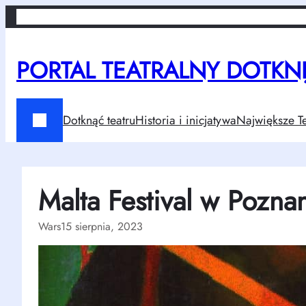
Przejdź
Home
Dotknąć teatru
Historia i inicjatywa
Największe Teatry w Po
do
treści
PORTAL TEATRALNY DOTKNIJ
Dotknąć teatru
Historia i inicjatywa
Największe Te
Malta Festival w Pozna
Wars
15 sierpnia, 2023