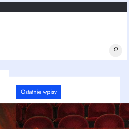
Search
Ostatnie wpisy
Stanisław Moniuszko – ojciec
polskiej opery, o którym warto
pamiętać
kwi 20, 2026