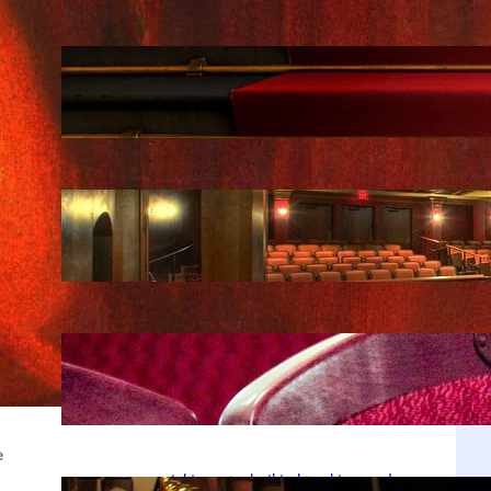
Fenomen Teatru Telewizji – historia,
największe role i reżyserzy
kwi 20, 2026
Historia Teatru Kwadrat w Warszawie
– dlaczego jest tak popularny
kwi 20, 2026
Jan Kobuszewski – skromny gigant
polskiej sceny teatralnej
kwi 20, 2026
e
Jakie są techniki aktorskie – od