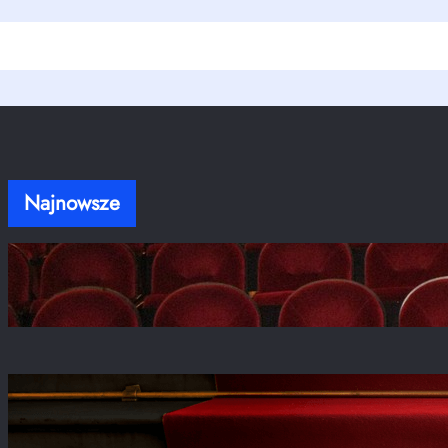
Najnowsze
Stanisław Moniuszko – ojciec polskiej opery, o
którym warto pamiętać
kwi 20, 2026
Fenomen Teatru Telewizji – historia, największe
role i reżyserzy
kwi 20, 2026