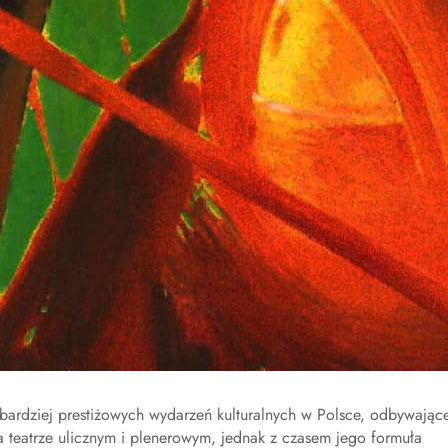
ajbardziej prestiżowych wydarzeń kulturalnych w Polsce, odbywając
a teatrze ulicznym i plenerowym, jednak z czasem jego formuła