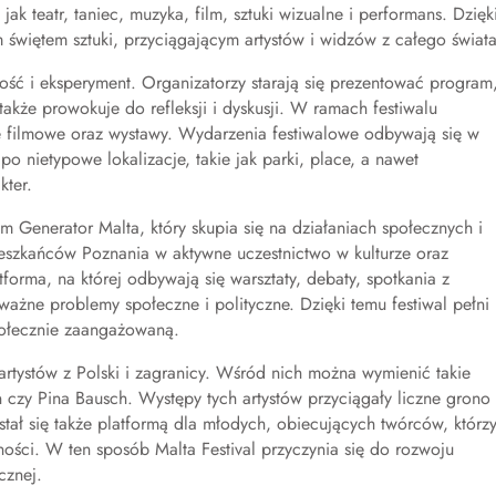
ak teatr, taniec, muzyka, film, sztuki wizualne i performans. Dzięk
ym świętem sztuki, przyciągającym artystów i widzów z całego świata
ość i eksperyment. Organizatorzy starają się prezentować program
 także prowokuje do refleksji i dyskusji. W ramach festiwalu
cje filmowe oraz wystawy. Wydarzenia festiwalowe odbywają się w
o nietypowe lokalizacje, takie jak parki, place, a nawet
kter.
m Generator Malta, który skupia się na działaniach społecznych i
szkańców Poznania w aktywne uczestnictwo w kulturze oraz
orma, na której odbywają się warsztaty, debaty, spotkania z
ą ważne problemy społeczne i polityczne. Dzięki temu festiwal pełni
społecznie zaangażowaną.
 artystów z Polski i zagranicy. Wśród nich można wymienić takie
n czy Pina Bausch. Występy tych artystów przyciągały liczne grono
tał się także platformą dla młodych, obiecujących twórców, którz
ości. W ten sposób Malta Festival przyczynia się do rozwoju
cznej.