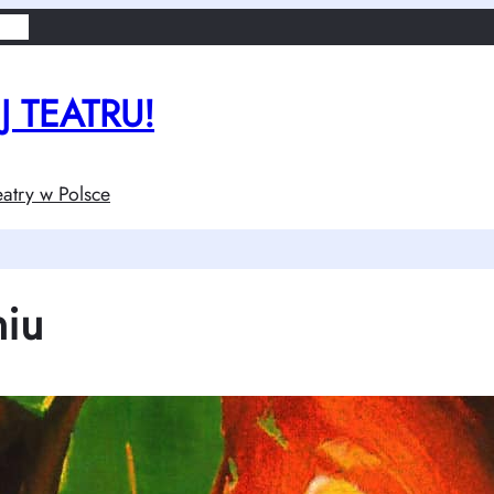
lsce
 TEATRU!
atry w Polsce
niu