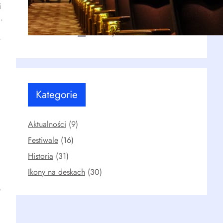
i
Stanisławskiego po współczesne
metody
.
kwi 20, 2026
,
Kategorie
Aktualności
(9)
Festiwale
(16)
Historia
(31)
Ikony na deskach
(30)
y