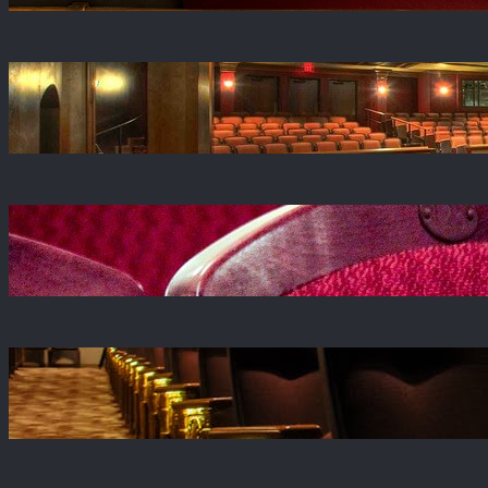
Historia Teatru Kwadrat w Warszawie –
dlaczego jest tak popularny
kwi 20, 2026
Jan Kobuszewski – skromny gigant polskiej
sceny teatralnej
kwi 20, 2026
Jakie są techniki aktorskie – od Stanisławskiego
po współczesne metody
kwi 20, 2026