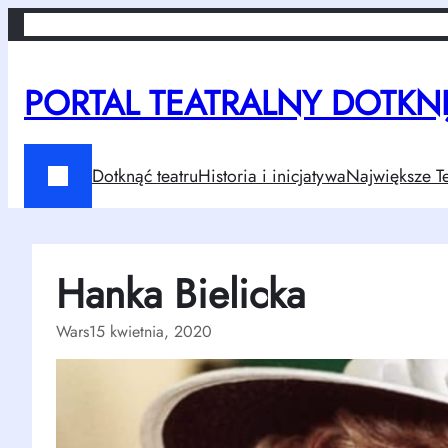
Przejdź
Home
Dotknąć teatru
Historia i inicjatywa
Największe Teatry w Po
do
treści
PORTAL TEATRALNY DOTKNIJ
Dotknąć teatru
Historia i inicjatywa
Największe Te
Hanka Bielicka
Wars
15 kwietnia, 2020