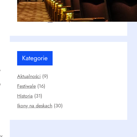
Stanisławskiego po współczesne
metody
kwi 20, 2026
Kategorie
o
Aktualności
(9)
e
Festiwale
(16)
Historia
(31)
Ikony na deskach
(30)
ny