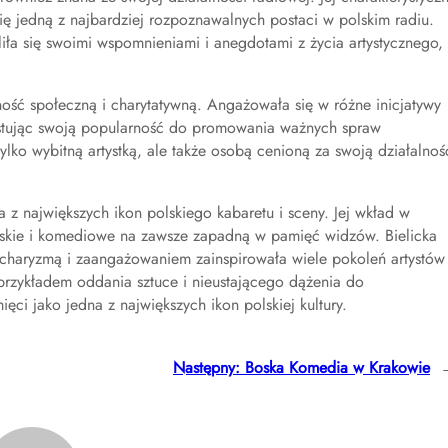
 się jedną z najbardziej rozpoznawalnych postaci w polskim radiu.
eliła się swoimi wspomnieniami i anegdotami z życia artystycznego,
ość społeczną i charytatywną. Angażowała się w różne inicjatywy
zystując swoją popularność do promowania ważnych spraw
tylko wybitną artystką, ale także osobą cenioną za swoją działalnoś
 z największych ikon polskiego kabaretu i sceny. Jej wkład w
ktorskie i komediowe na zawsze zapadną w pamięć widzów. Bielicka
 charyzmą i zaangażowaniem zainspirowała wiele pokoleń artystów 
 przykładem oddania sztuce i nieustającego dążenia do
ci jako jedna z największych ikon polskiej kultury.
Następny:
Boska Komedia w Krakowie