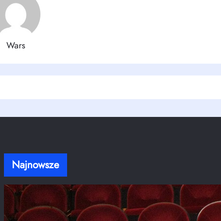
Wars
Najnowsze
Stanisław Moniuszko – ojciec polskiej opery, o
którym warto pamiętać
kwi 20, 2026