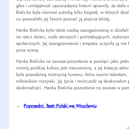
głos i umiejętność opowiadania historii sprawiły, że stała
Bielicka była również autorką kilku książek, w których dzi
co pozwalało jej fanom poznać ją jeszcze bliżej.
Hanka Bielicka była także osobą zaangażowaną w działaln
na rzecz dzieci, osób starszych i potrzebujących, wykor
społecznych. Jej zaangażowanie i empatia uczyniły ją nie 
poza sceną.
Hanka Bielicka na zawsze pozostanie w pamięci jako jedna
rozwój polskiej kultury jest nieoceniony, a jej kreacje a
była prawdziwą mistrzynią humoru, która swoim talentem,
miłośników rozrywki. Jej życie i twórczość są doskonałym
doskonałości. Hanka Bielicka pozostanie na zawsze w pamię
←
Poprzedni:
Teatr Polski we Wrocławiu