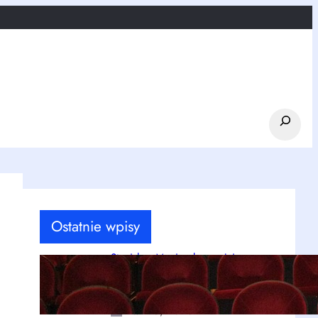
Search
Ostatnie wpisy
Stanisław Moniuszko – ojciec
polskiej opery, o którym warto
pamiętać
kwi 20, 2026