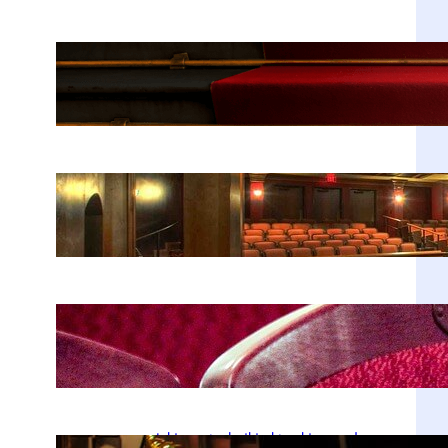
Fenomen Teatru Telewizji – historia,
największe role i reżyserzy
kwi 20, 2026
Historia Teatru Kwadrat w Warszawie
– dlaczego jest tak popularny
kwi 20, 2026
Jan Kobuszewski – skromny gigant
polskiej sceny teatralnej
kwi 20, 2026
Jakie są techniki aktorskie – od