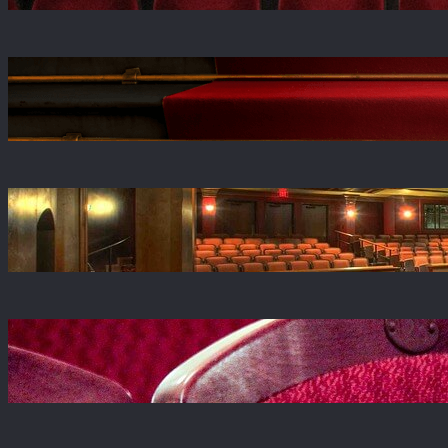
Fenomen Teatru Telewizji – historia, największe
role i reżyserzy
kwi 20, 2026
Historia Teatru Kwadrat w Warszawie –
dlaczego jest tak popularny
kwi 20, 2026
Jan Kobuszewski – skromny gigant polskiej
sceny teatralnej
kwi 20, 2026