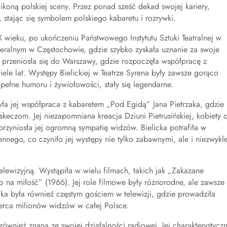
ikoną polskiej sceny. Przez ponad sześć dekad swojej kariery,
 stając się symbolem polskiego kabaretu i rozrywki.
X wieku, po ukończeniu Państwowego Instytutu Sztuki Teatralnej w
ameralnym w Częstochowie, gdzie szybko zyskała uznanie za swoje
e przeniosła się do Warszawy, gdzie rozpoczęła współpracę z
iele lat. Występy Bielickiej w Teatrze Syrena były zawsze gorąco
pełne humoru i żywiołowości, stały się legendarne.
była jej współpraca z kabaretem „Pod Egidą” Jana Pietrzaka, gdzie
eczom. Jej niezapomniana kreacja Dziuni Pietrusińskiej, kobiety 
zyniosła jej ogromną sympatię widzów. Bielicka potrafiła w
nego, co czyniło jej występy nie tylko zabawnymi, ale i niezwykl
elewizyjną. Wystąpiła w wielu filmach, takich jak „Zakazane
 na miłość” (1966). Jej role filmowe były różnorodne, ale zawsze
icka była również częstym gościem w telewizji, gdzie prowadziła
rca milionów widzów w całej Polsce.
również znana ze swojej działalności radiowej. Jej charakterystycz