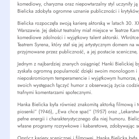
komediowy, charyzma oraz niepowtarzalny styl uczyniły ją 
Bielicka zdobyła ogromne uznanie publiczności i krytyków,
Bielicka rozpoczęła swoją karierę aktorską w latach 30. X
Warszawie. Jej debiut teatralny miał miejsce w Teatrze K
komediowe zdolności i wyjątkowy talent aktorski. Wkrótc
Teatrem Syrena, który stał się jej artystycznym domem na w
przyjmowane przez publiczność, a jej postacie sceniczne, 
Jednym z najbardziej znanych osiągnięć Hanki Bielickiej 
zyskała ogromną popularność dzięki swoim monologom i sk
nieposkromionym temperamencie i wyjątkowym humorze, pr
swoich występach łączyć humor z obserwacją życia codzien
trafnymi komentarzami społecznymi.
Hanka Bielicka była również znakomitą aktorką filmową i t
piosenki” (1946), „Ewa chce spać” (1957) oraz „Lekarstwo
pełne energii i charakterystycznego dla niej humoru. Biel
własne programy rozrywkowe i kabaretowe, zdobywając se
Oprócz kariery scenicznej i filmowej, Hanka Bielicka była 