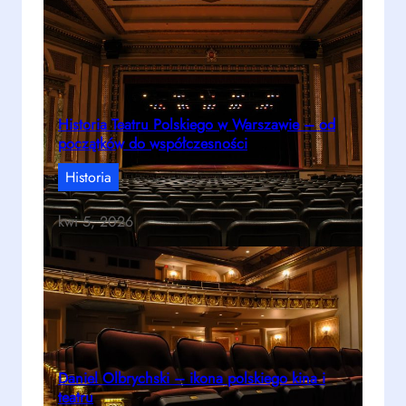
Historia Teatru Polskiego w Warszawie – od
początków do współczesności
Historia
kwi 5, 2026
Daniel Olbrychski – ikona polskiego kina i
teatru