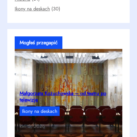
Ikony na deskach
(30)
Mogłeś przegapić
Małgorzata Kożuchowska – od teatru po
telewizję
Ikony na deskach
kwi 5, 2026