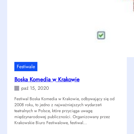
K
o
n
t
a
k
t
w
T
o
Festiwale
r
Boska Komedia w Krakowie
u
n
paź 15, 2020
i
Festiwal Boska Komedia w Krakowie, odbywający się od
u
2008 roku, to jedno z najważniejszych wydarzeń
teatralnych w Polsce, które przyciąga uwagę
międzynarodowej publiczności. Organizowany przez
Krakowskie Biuro Festiwalowe, festiwal…