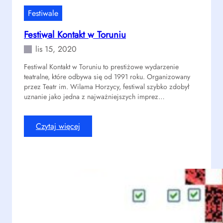
r
Festiwale
w
Festiwal Kontakt w Toruniu
B
y
lis 15, 2020
d
Festiwal Kontakt w Toruniu to prestiżowe wydarzenie
g
teatralne, które odbywa się od 1991 roku. Organizowany
o
przez Teatr im. Wilama Horzycy, festiwal szybko zdobył
s
uznanie jako jedna z najważniejszych imprez…
z
c
z
:
Czytaj więcej
y
F
e
s
t
i
w
a
l