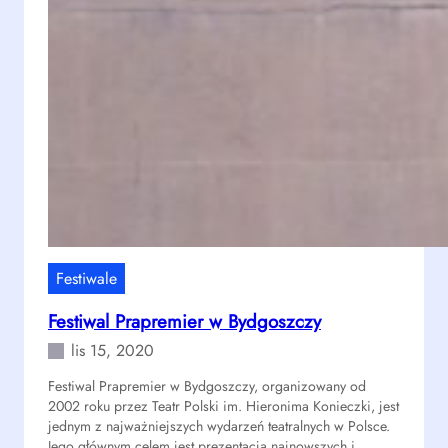
a
l
R
@
p
o
r
t
w
G
d
y
Festiwale
n
Festiwal Prapremier w Bydgoszczy
i
lis 15, 2020
Festiwal Prapremier w Bydgoszczy, organizowany od
2002 roku przez Teatr Polski im. Hieronima Konieczki, jest
jednym z najważniejszych wydarzeń teatralnych w Polsce.
Jego głównym celem jest prezentacja najnowszych i…