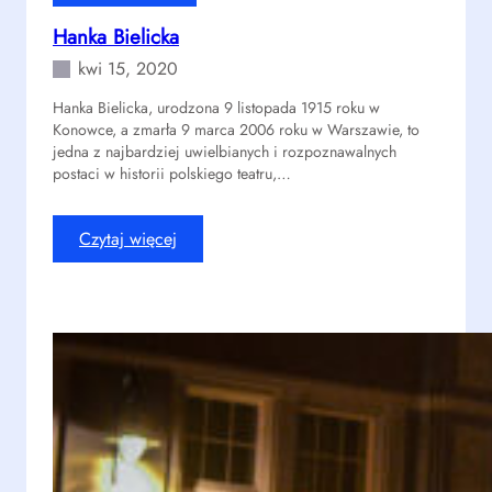
w
Hanka Bielicka
i
e
kwi 15, 2020
Hanka Bielicka, urodzona 9 listopada 1915 roku w
Konowce, a zmarła 9 marca 2006 roku w Warszawie, to
jedna z najbardziej uwielbianych i rozpoznawalnych
postaci w historii polskiego teatru,…
:
Czytaj więcej
H
a
n
k
a
B
i
e
l
i