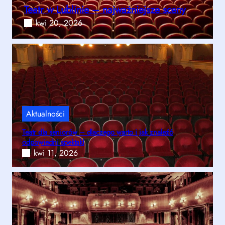
Teatr w Lublinie – najważniejsze sceny
kwi 20, 2026
Aktualności
Teatr dla seniorów – dlaczego warto i jak znaleźć
odpowiedni spektakl
kwi 11, 2026