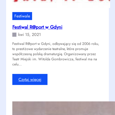
Festiwale
Festiwal R@port w Gdyni
kwi 15, 2021
Festiwal R@port w Gdyni, odbywający się od 2006 roku,
to prestiżowe wydarzenie teatralne, które promuje
współczesną polską dramaturgię. Organizowany przez
Teatr Miejski im. Witolda Gombrowicza, festiwal ma na
celu…
:
Czytaj więcej
F
e
s
t
i
w