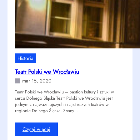
c
k
a
Historia
Teatr Polski we Wrocławiu
mar 15, 2020
Teatr Polski we Wrocławiu – bastion kultury i sztuki w
sercu Dolnego Śląska Teatr Polski we Wrocławiu jest
jednym z najważniejszych i najstarszych teatrów w
regionie Dolnego Śląska. Znany…
:
Czytaj więcej
T