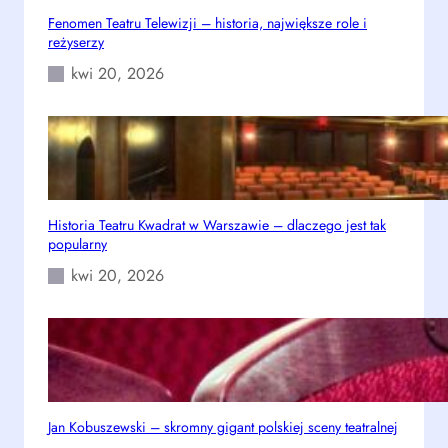
u
Fenomen Teatru Telewizji – historia, największe role i
reżyserzy
kwi 20, 2026
Historia Teatru Kwadrat w Warszawie – dlaczego jest tak
popularny
kwi 20, 2026
Jan Kobuszewski – skromny gigant polskiej sceny teatralnej